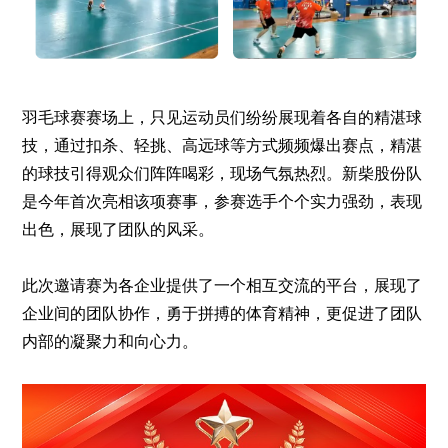
羽毛球赛赛场上，只见运动员们纷纷展现着各自的精湛球
技，通过扣杀、轻挑、高远球等方式频频爆出赛点，精湛
的球技引得观众们阵阵喝彩，现场气氛热烈。新柴股份队
是今年首次亮相该项赛事，参赛选手个个实力强劲，表现
出色，展现了团队的风采。
此次邀请赛为各企业提供了一个相互交流的平台，展现了
企业间的团队协作，勇于拼搏的体育精神，更促进了团队
内部的凝聚力和向心力。