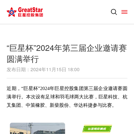
“巨星杯”2024年第三届企业邀请赛
圆满举行
发布日期：2024年11月15日 18:00
近期，“巨星杯”2024年巨星控股集团第三届企业邀请赛圆
满举行。本次设有足球和羽毛球两大比赛，巨星科技、杭
叉集团、中策橡胶、新柴股份、华达科捷参与比赛。