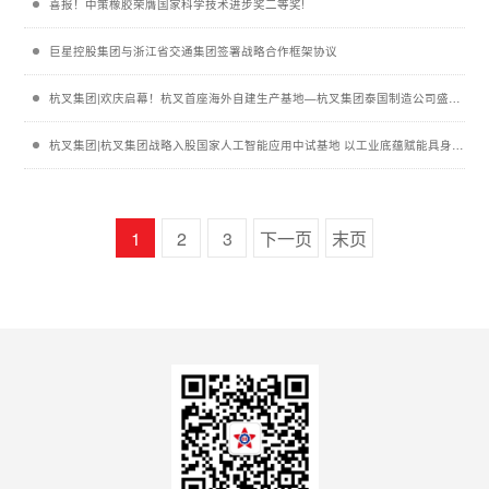
喜报！中策橡胶荣膺国家科学技术进步奖二等奖!
巨星控股集团与浙江省交通集团签署战略合作框架协议
杭叉集团|欢庆启幕！杭叉首座海外自建生产基地—杭叉集团泰国制造公司盛大开业
杭叉集团|杭叉集团战略入股国家人工智能应用中试基地 以工业底蕴赋能具身智能新生态
1
2
3
下一页
末页