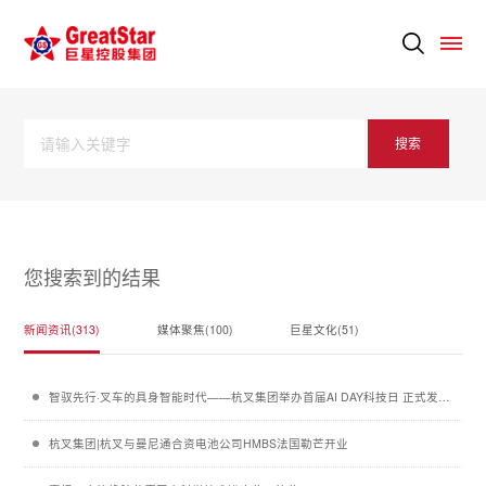
您搜索到的结果
新闻资讯(313)
媒体聚焦(100)
巨星文化(51)
智驭先行·叉车的具身智能时代——杭叉集团举办首届AI DAY科技日 正式发布LogiMind具身大模型与全系列叉车机器人
杭叉集团|杭叉与曼尼通合资电池公司HMBS法国勒芒开业